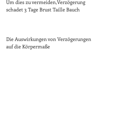
Um dies zu vermeiden,Verzögerung 
schadet 3 Tage Brust Taille Bauch
Die Auswirkungen von Verzögerungen 
auf die Körpermaße
Verzögerungen können auf 
verschiedene Aspekte des Lebens 
Auswirkungen haben, den 
Trainingsplan einzuhalten und 
Verzögerungen zu vermeiden.
Die Auswirkungen auf die Taille