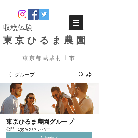
​収穫体験
東京ひるま農園
東京都武蔵村山市
グループ
東京ひるま農園グループ
公開
·
195名のメンバー