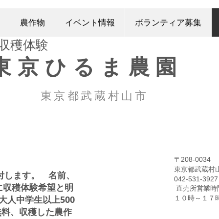
農作物
イベント情報
ボランティア募集
​収穫体験
東京ひるま農園
東京都武蔵村山市
〒208-0034
東京都武蔵村
付します。 名前、
042-531-3927
欄に収穫体験希望と明
直売所営業時
大人中学生以上500
１０時～１７
無料、
収穫した農作