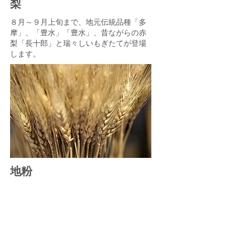
梨
８月～９月上旬まで、地元伝統品種「多
摩」、「豊水」「豊水」、昔ながらの赤
梨「長十郎」と瑞々しいもぎたてが登場
します。
地粉
6月に収穫・脱穀し天日干しした無農薬栽
培の小麦粉です。中力粉に近く、うどん
やすいとん、お菓子作りにOKです。