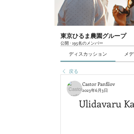
東京ひるま農園グループ
公開
·
195名のメンバー
ディスカッション
メデ
戻る
Castor Panfilov
2023年6月3日
Ulidavaru Ka