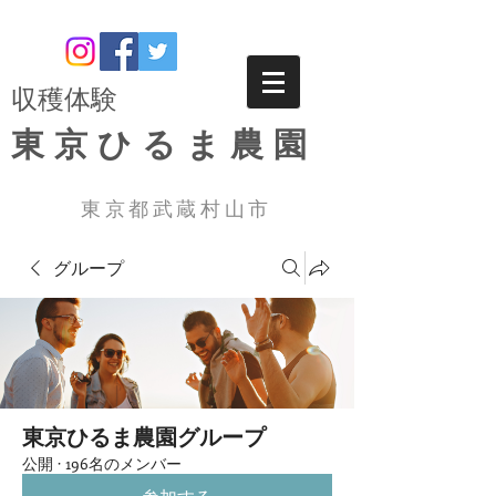
​収穫体験
東京ひるま農園
東京都武蔵村山市
グループ
東京ひるま農園グループ
公開
·
196名のメンバー