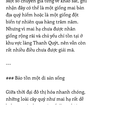
Một số chuyên gia từng về khảo sát, ghi 
nhận đây có thể là một giống mai bản 
địa quý hiếm hoặc là một giống đột 
biến tự nhiên qua hàng trăm năm. 
Nhưng vì mai hạ chưa được nhân 
giống rộng rãi và chủ yếu chỉ tồn tại ở 
khu vực làng Thanh Quýt, nên vẫn còn 
rất nhiều điều chưa được giải mã.
---
### Bảo tồn một di sản sống
Giữa thời đại đô thị hóa nhanh chóng, 
những loài cây quý như mai hạ rất dễ 
bị lãng quên hoặc xóa sổ. Tuy nhiên, 
chính quyền địa phương và người dân 
Thanh Quýt vẫn luôn gìn giữ và xem 
cây như một phần linh hồn của làng.