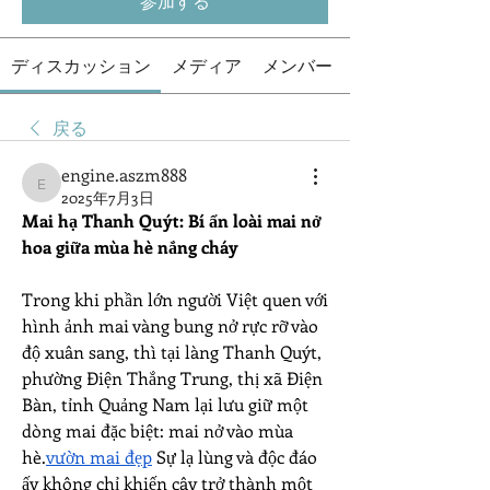
参加する
ディスカッション
メディア
メンバー
戻る
engine.aszm888
engine.aszm888
2025年7月3日
Mai hạ Thanh Quýt: Bí ẩn loài mai nở 
hoa giữa mùa hè nắng cháy
Trong khi phần lớn người Việt quen với 
hình ảnh mai vàng bung nở rực rỡ vào 
độ xuân sang, thì tại làng Thanh Quýt, 
phường Điện Thắng Trung, thị xã Điện 
Bàn, tỉnh Quảng Nam lại lưu giữ một 
dòng mai đặc biệt: mai nở vào mùa 
hè.
vườn mai đẹp
 Sự lạ lùng và độc đáo 
ấy không chỉ khiến cây trở thành một 