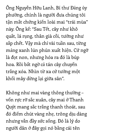
Ông Nguyễn Hữu Lanh, Bí thư Đảng ủy 
phường, chính là người đưa chúng tôi 
tận mắt chứng kiến loài mai “trái mùa” 
này. Ông kể: “Sau Tết, cây như khô 
quắt, lá rụng, thân già cỗi, tưởng như 
sắp chết. Vậy mà chỉ vài tuần sau, từng 
mảng xanh lún phún xuất hiện. Cứ ngỡ 
là đọt non, nhưng hóa ra đó là búp 
hoa. Rồi bất ngờ cả tán cây chuyển 
trắng xóa. Nhìn từ xa cứ tưởng một 
khối mây dừng lại giữa sân”.
Không như mai vàng thông thường – 
vốn rực rỡ sắc xuân, cây mai ở Thanh 
Quýt mang sắc trắng thanh thoát, sau 
đó điểm chút vàng nhẹ, trông dịu dàng 
nhưng vẫn đầy sức sống. Đó là lý do 
người dân ở đây gọi nó bằng cái tên 