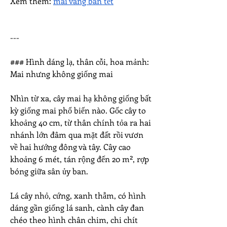
Xem thêm: 
mai vàng bán tết
---
### Hình dáng lạ, thân cỗi, hoa mảnh: 
Mai nhưng không giống mai
Nhìn từ xa, cây mai hạ không giống bất 
kỳ giống mai phổ biến nào. Gốc cây to 
khoảng 40 cm, từ thân chính tỏa ra hai 
nhánh lớn đâm qua mặt đất rồi vươn 
về hai hướng đông và tây. Cây cao 
khoảng 6 mét, tán rộng đến 20 m², rợp 
bóng giữa sân ủy ban.
Lá cây nhỏ, cứng, xanh thẫm, có hình 
dáng gần giống lá sanh, cành cây đan 
chéo theo hình chân chim, chi chít 