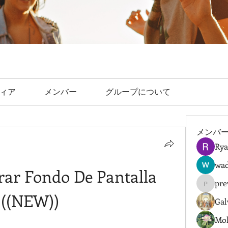
ィア
メンバー
グループについて
メンバ
Rya
wad
ar Fondo De Pantalla 
pre
prewret
((NEW))
Gal
Mol