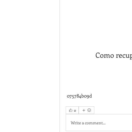
Como recup
 075784b09d
0
Write a comment...