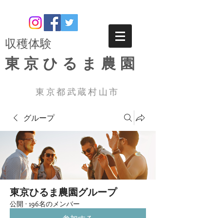
​収穫体験
東京ひるま農園
東京都武蔵村山市
グループ
東京ひるま農園グループ
公開
·
196名のメンバー