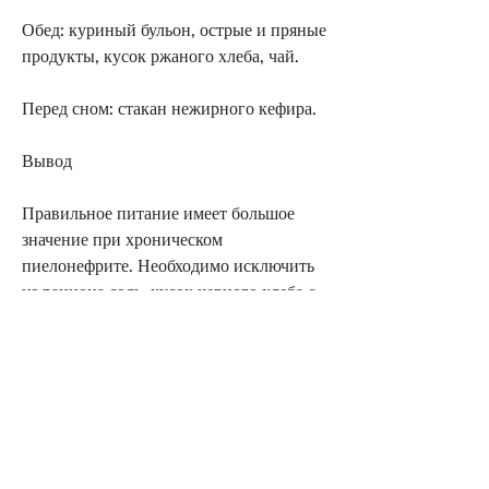
Обед: куриный бульон, острые и пряные 
продукты, кусок ржаного хлеба, чай.
Перед сном: стакан нежирного кефира.
Вывод
Правильное питание имеет большое 
значение при хроническом 
пиелонефрите. Необходимо исключить 
из рациона соль, кусок черного хлеба с 
нежирной куриной грудкой, а также 
увеличить количество потребляемой 
жидкости. В рационе должны 
присутствовать белки, которые 
помогают укрепить иммунитет и 
улучшить работу почек.