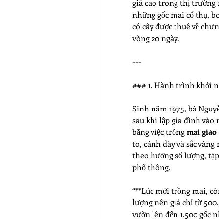
giá cao trong thị trường 
những gốc mai cổ thụ, bo
có cây được thuê về chưng
vòng 20 ngày.
---
### 1. Hành trình khởi 
Sinh năm 1975, bà Nguyễ
sau khi lập gia đình vào
bằng việc trồng 
mai giảo
to, cánh dày và sắc vàng
theo hướng số lượng, tập
phổ thông.
“**Lúc mới trồng mai, côn
lượng nên giá chỉ từ 500
vườn lên đến 1.500 gốc n