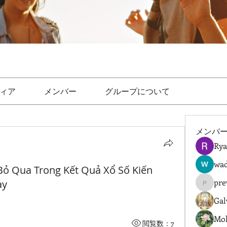
ィア
メンバー
グループについて
メンバ
Rya
wad
ỏ Qua Trong Kết Quả Xổ Số Kiến
pre
ay
prewret
Gal
Mol
閲覧数：7