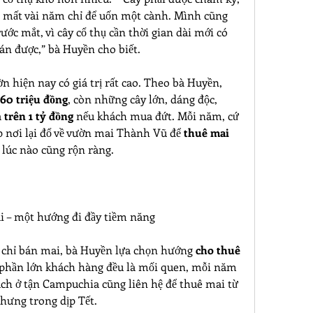
i mất vài năm chỉ để uốn một cành. Mình cũng 
ước mắt, vì cây cổ thụ cần thời gian dài mới có 
án được,” bà Huyền cho biết.
Những cây mai trong vườn hiện nay có giá trị rất cao. Theo bà Huyền, 
 60 triệu đồng
, còn những cây lớn, dáng độc, 
 
trên 1 tỷ đồng
 nếu khách mua đứt. Mỗi năm, cứ 
 nơi lại đổ về vườn mai Thành Vũ để 
thuê mai 
 lúc nào cũng rộn ràng.
i – một hướng đi đầy tiềm năng
 chỉ bán mai, bà Huyền lựa chọn hướng 
cho thuê 
, phần lớn khách hàng đều là mối quen, mỗi năm 
ách ở tận Campuchia cũng liên hệ để thuê mai từ 
hưng trong dịp Tết.