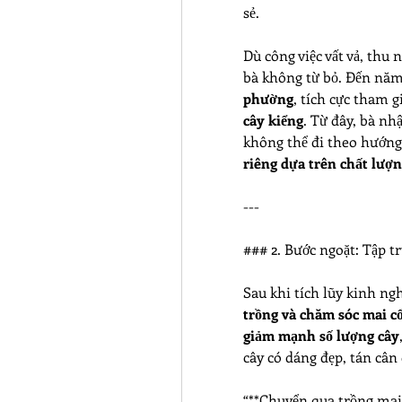
sẻ.
Dù công việc vất vả, thu
bà không từ bỏ. Đến năm 
phường
, tích cực tham gi
cây kiểng
. Từ đây, bà nh
không thể đi theo hướng 
riêng dựa trên chất lượ
---
### 2. Bước ngoặt: Tập t
trồng và chăm sóc mai c
giảm mạnh số lượng cây
cây có dáng đẹp, tán cân
“**Chuyển qua trồng mai 