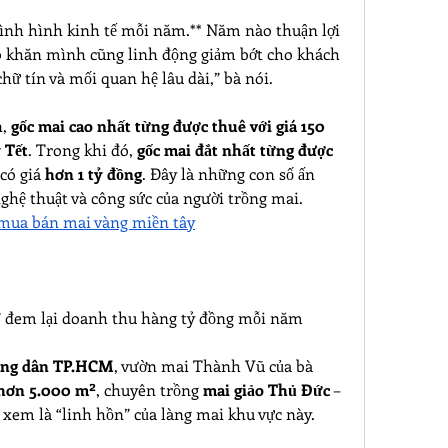
tình hình kinh tế mỗi năm.** Năm nào thuận lợi 
ó khăn mình cũng linh động giảm bớt cho khách 
hữ tín và mối quan hệ lâu dài,” bà nói.
, 
gốc mai cao nhất từng được thuê với giá 150 
 Tết
. Trong khi đó, 
gốc mai đắt nhất từng được 
có giá 
hơn 1 tỷ đồng
. Đây là những con số ấn 
nghệ thuật và công sức của người trồng mai.
 mua bán mai vàng miền tây
” đem lại doanh thu hàng tỷ đồng mỗi năm
ông dân TP.HCM
, vườn mai Thành Vũ của bà 
hơn 5.000 m²
, chuyên trồng 
mai giảo Thủ Đức
 – 
 xem là “linh hồn” của làng mai khu vực này.