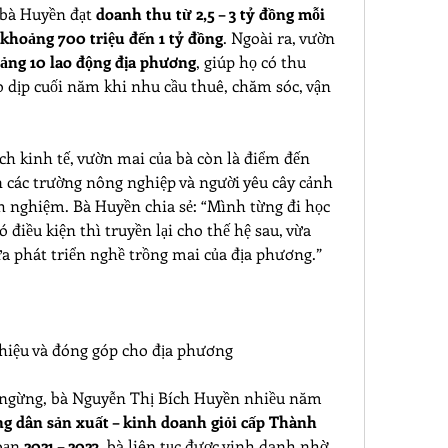
bà Huyền đạt 
doanh thu từ 2,5 – 3 tỷ đồng mỗi 
khoảng 700 triệu đến 1 tỷ đồng
. Ngoài ra, vườn 
oảng 10 lao động địa phương
, giúp họ có thu 
o dịp cuối năm khi nhu cầu thuê, chăm sóc, vận 
ích kinh tế, vườn mai của bà còn là điểm đến 
 các trường nông nghiệp và người yêu cây cảnh 
nh nghiệm. Bà Huyền chia sẻ: “Mình từng đi học 
 điều kiện thì truyền lại cho thế hệ sau, vừa 
a phát triển nghề trồng mai của địa phương.”
hiệu và đóng góp cho địa phương
ngừng, bà Nguyễn Thị Bích Huyền nhiều năm 
ng dân sản xuất – kinh doanh giỏi cấp Thành 
oạn 
2021 – 2023
, bà liên tục được vinh danh nhờ 