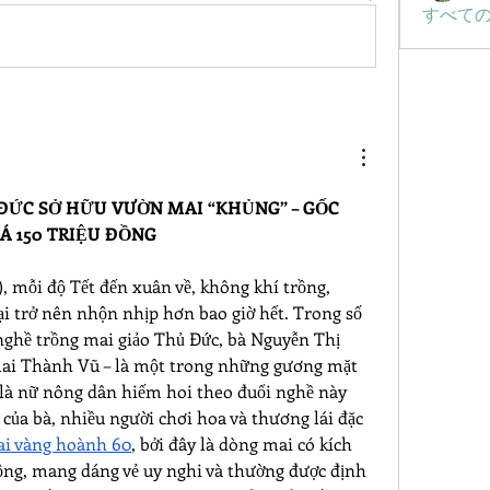
すべての
ĐỨC SỞ HỮU VƯỜN MAI “KHỦNG” – GỐC 
Á 150 TRIỆU ĐỒNG
 mỗi độ Tết đến xuân về, không khí trồng, 
i trở nên nhộn nhịp hơn bao giờ hết. Trong số 
nghề trồng mai giảo Thủ Đức, bà Nguyễn Thị 
ai Thành Vũ – là một trong những gương mặt 
à là nữ nông dân hiếm hoi theo đuổi nghề này 
ủa bà, nhiều người chơi hoa và thương lái đặc 
ai vàng hoành 60
, bởi đây là dòng mai có kích 
rộng, mang dáng vẻ uy nghi và thường được định 