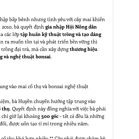
 nhập bấp bênh nhưng tình yêu với cây mai khiến 
2010, bà quyết định 
gia nhập Hội Nông dân 
a các lớp 
tập huấn kỹ thuật trồng và tạo dáng 
ận ra muốn tồn tại và phát triển bền vững thì 
trồng đại trà, mà cần xây dựng 
thương hiệu 
ng và nghệ thuật bonsai
.
rung vào mai cổ thụ và bonsai nghệ thuật
Sau khi tích lũy kinh nghiệm, bà Huyền chuyển hướng tập trung vào 
ổ thụ
. Quyết định này đồng nghĩa với việc bà phải 
, chỉ giữ lại khoảng 
500 gốc
 – tất cả đều là những 
 đối, được uốn tạo tỉ mỉ trong nhiều năm.
cổ thụ khó hơn nhiều.** Cây phải được chăm kỹ, 