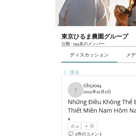
東京ひるま農園グループ
公開
·
194名のメンバー
ディスカッション
メデ
戻る
tib52024
2025年10月2日
tib52024
Những Điều Không Thể B
Thiết Miền Nam Hôm N
a
0
2件のコメント