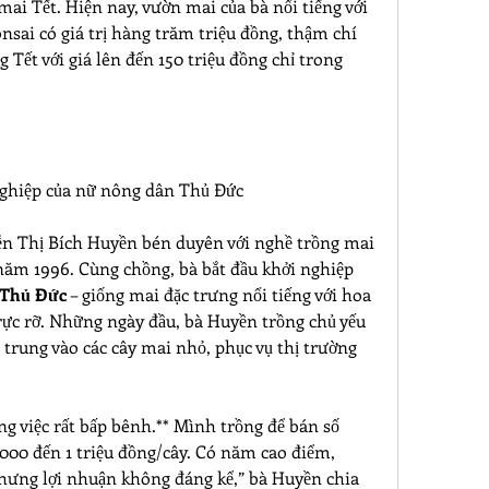
mai Tết. Hiện nay, vườn mai của bà nổi tiếng với 
nsai có giá trị hàng trăm triệu đồng, thậm chí 
 Tết với giá lên đến 150 triệu đồng chỉ trong 
nghiệp của nữ nông dân Thủ Đức
n Thị Bích Huyền bén duyên với nghề trồng mai 
 năm 1996. Cùng chồng, bà bắt đầu khởi nghiệp 
 Thủ Đức
 – giống mai đặc trưng nổi tiếng với hoa 
 rực rỡ. Những ngày đầu, bà Huyền trồng chủ yếu 
 trung vào các cây mai nhỏ, phục vụ thị trường 
g việc rất bấp bênh.** Mình trồng để bán số 
.000 đến 1 triệu đồng/cây. Có năm cao điểm, 
hưng lợi nhuận không đáng kể,” bà Huyền chia 