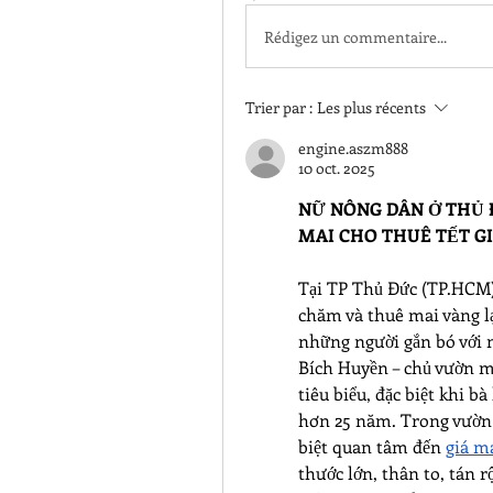
Rédigez un commentaire...
Trier par :
Les plus récents
engine.aszm888
10 oct. 2025
NỮ NÔNG DÂN Ở THỦ 
MAI CHO THUÊ TẾT GI
Tại TP Thủ Đức (TP.HCM),
chăm và thuê mai vàng lạ
những người gắn bó với 
Bích Huyền – chủ vườn m
tiêu biểu, đặc biệt khi b
hơn 25 năm. Trong vườn c
biệt quan tâm đến 
giá m
thước lớn, thân to, tán 