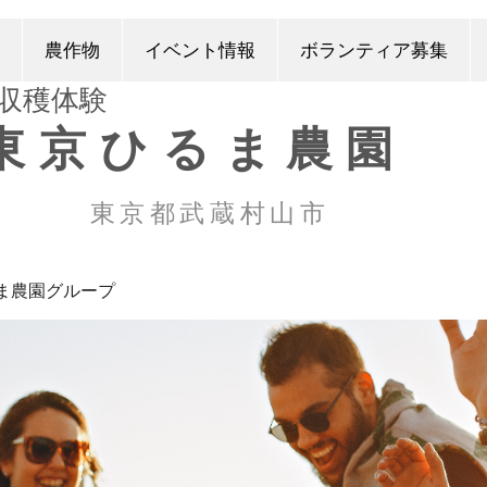
農作物
イベント情報
ボランティア募集
​収穫体験
東京ひるま農園
東京都武蔵村山市
ま農園グループ