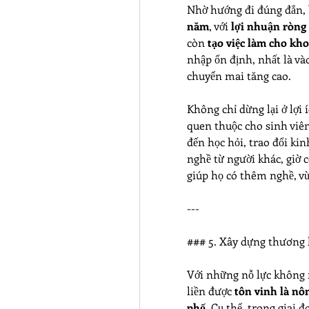
Nhờ hướng đi đúng đắn, 
năm
, với 
lợi nhuận ròng 
còn 
tạo việc làm cho kh
nhập ổn định, nhất là và
chuyển mai tăng cao.
Không chỉ dừng lại ở lợi 
quen thuộc cho sinh viên
đến học hỏi, trao đổi ki
nghề từ người khác, giờ có
giúp họ có thêm nghề, vừ
---
### 5. Xây dựng thương 
Với những nỗ lực không 
liền được 
tôn vinh là nô
phố
. Cụ thể, trong giai đ