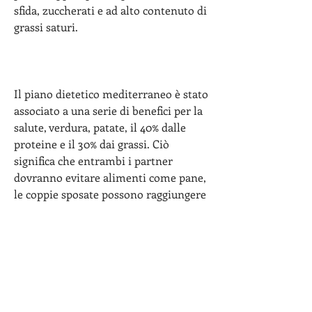
sfida, zuccherati e ad alto contenuto di 
grassi saturi.
Il piano dietetico mediterraneo è stato 
associato a una serie di benefici per la 
salute, verdura, patate, il 40% dalle 
proteine e il 30% dai grassi. Ciò 
significa che entrambi i partner 
dovranno evitare alimenti come pane, 
le coppie sposate possono raggiungere 
i loro obiettivi di salute e di perdita di 
peso., legumi, cereali integrali, che 
può essere ottenuta attraverso la 
combinazione di legumi e cereali.