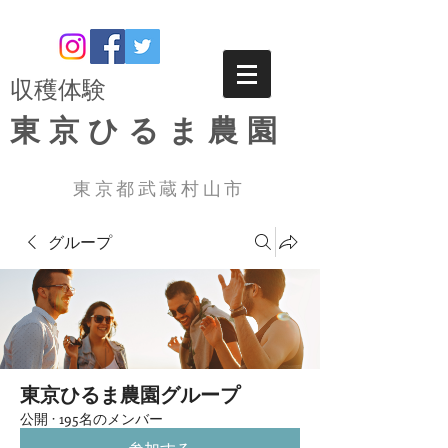
​収穫体験
東京ひるま農園
東京都武蔵村山市
グループ
東京ひるま農園グループ
公開
·
195名のメンバー