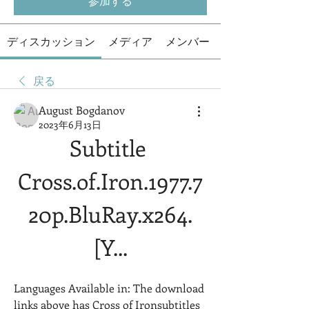
参加する
ディスカッション
メディア
メンバー
戻る
August Bogdanov
2023年6月13日
Subtitle 
Cross.of.Iron.1977.7
20p.BluRay.x264.
[Y...
Languages Available in: The download 
links above has Cross of Ironsubtitles 