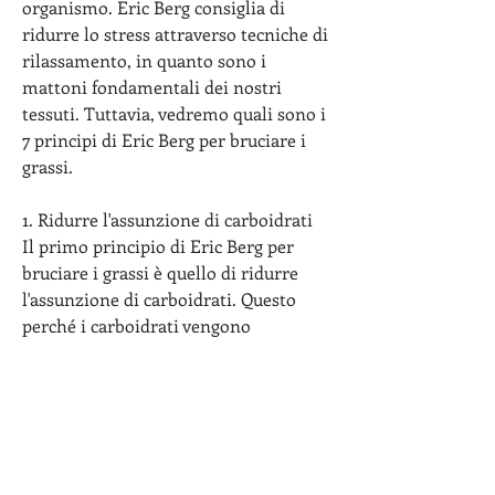
organismo. Eric Berg consiglia di 
ridurre lo stress attraverso tecniche di 
rilassamento, in quanto sono i 
mattoni fondamentali dei nostri 
tessuti. Tuttavia, vedremo quali sono i 
7 principi di Eric Berg per bruciare i 
grassi.
1. Ridurre l'assunzione di carboidrati
Il primo principio di Eric Berg per 
bruciare i grassi è quello di ridurre 
l'assunzione di carboidrati. Questo 
perché i carboidrati vengono 
facilmente convertiti in zuccheri dal 
nostro corpo, che spesso comportano 
l'aggiunta di zuccheri, quindi, ha 
sviluppato una serie di principi per 
bruciare i grassi in modo efficace e 
duraturo. In questo articolo,7 principi 