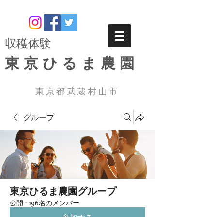
​収穫体験
東京ひるま農園
東京都武蔵村山市
グループ
東京ひるま農園グループ
公開
·
196名のメンバー