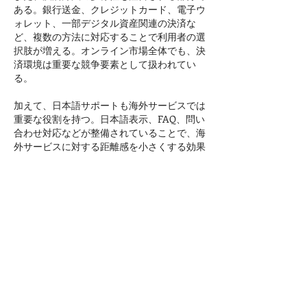
ある。銀行送金、クレジットカード、電子ウ
ォレット、一部デジタル資産関連の決済な
ど、複数の方法に対応することで利用者の選
択肢が増える。オンライン市場全体でも、決
済環境は重要な競争要素として扱われてい
る。
加えて、日本語サポートも海外サービスでは
重要な役割を持つ。日本語表示、FAQ、問い
合わせ対応などが整備されていることで、海
外サービスに対する距離感を小さくする効果
が期待される。 日本語対応の重要性から、
エルドア 
https://casino-eldoa.com/
 は海外サ
ービスの中でも比較対象として挙げられるこ
とがある。
このように、Eldoah Casinoは単純にゲーム
数だけではなく、コンテンツの多様性、モバ
イル環境、決済方法、日本語対応など、複数
の要素によって認知されるオンラインサービ
スの一つになっている。