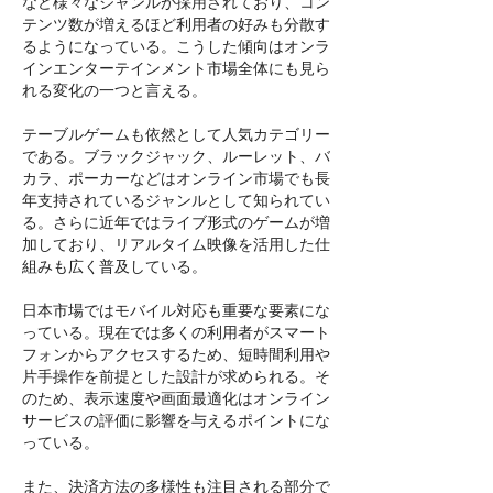
など様々なジャンルが採用されており、コン
テンツ数が増えるほど利用者の好みも分散す
るようになっている。こうした傾向はオンラ
インエンターテインメント市場全体にも見ら
れる変化の一つと言える。
テーブルゲームも依然として人気カテゴリー
である。ブラックジャック、ルーレット、バ
カラ、ポーカーなどはオンライン市場でも長
年支持されているジャンルとして知られてい
る。さらに近年ではライブ形式のゲームが増
加しており、リアルタイム映像を活用した仕
組みも広く普及している。
日本市場ではモバイル対応も重要な要素にな
っている。現在では多くの利用者がスマート
フォンからアクセスするため、短時間利用や
片手操作を前提とした設計が求められる。そ
のため、表示速度や画面最適化はオンライン
サービスの評価に影響を与えるポイントにな
っている。
また、決済方法の多様性も注目される部分で