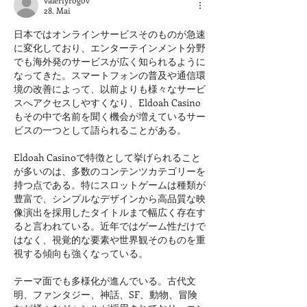
valeriyrogov
28. Mai
日本ではオンラインサービスそのものが急速
に変化しており、エンターテインメント分野
でも海外発のサービスが広く知られるように
なってきた。スマートフォンの普及や通信環
境の改善によって、以前よりも様々なサービ
スへアクセスしやすくなり、Eldoah Casino
もその中で名前を聞く機会が増えているサー
ビスの一つとして語られることがある。
Eldoah Casinoで特徴として挙げられること
が多いのは、多数のコンテンツカテゴリーを
持つ点である。特にスロットゲームは種類が
豊富で、シンプルなデザインから高品質な映
像演出を採用したタイトルまで幅広く存在す
ると言われている。近年ではゲーム性だけで
はなく、視覚的な要素や世界観そのものを重
視する傾向も強くなっている。
テーマ面でも多様化が進んでいる。古代文
明、ファンタジー、神話、SF、動物、冒険