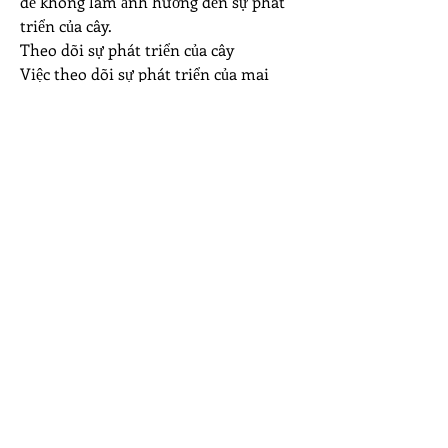
để không làm ảnh hưởng đến sự phát 
triển của cây.
Theo dõi sự phát triển của cây
Việc theo dõi sự phát triển của mai 
bonsai hàng ngày giúp bạn kịp thời 
nhận biết các vấn đề và xử lý chúng. 
Bạn cần chú ý đến sự thay đổi của lá, 
thân cây và rễ để có phương pháp 
chăm sóc hợp lý. Nếu cây gặp vấn đề về 
sức khỏe như vàng lá, rụng lá hay cành 
héo, cần tìm hiểu nguyên nhân để khắc 
phục sớm.
Chăm sóc mai bonsai không phải là 
việc quá khó, nhưng cần sự kiên nhẫn 
và kỹ lưỡng từ người chơi. Chỉ cần nắm 
vững các bước chăm sóc cơ bản như 
tưới nước, bón phân, nhổ cỏ và theo 
dõi cây, bạn sẽ sở hữu một cây mai 
bonsai khỏe mạnh, đẹp mắt.