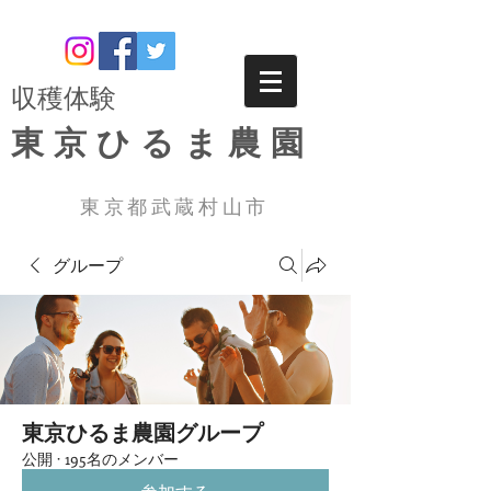
​収穫体験
東京ひるま農園
東京都武蔵村山市
グループ
東京ひるま農園グループ
公開
·
195名のメンバー