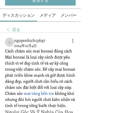
参加する
ディスカッション
メディア
メンバー
戻る
nguyenbich13697
nguyenbich13697
2024年12月4日
Cách chăm sóc mai bonsai đúng cách
Mai bonsai là loại cây cảnh được yêu 
thích vì vẻ đẹp tinh tế và sự kỳ công 
trong việc chăm sóc. Để cây mai bonsai 
phát triển khỏe mạnh và giữ được hình 
dáng đẹp, người chơi cần hiểu rõ cách 
chăm sóc đặc biệt đối với loại cây này. 
Chăm sóc 
mai vàng bến tre
 không khó 
nhưng đòi hỏi người chơi kiên nhẫn và 
tinh tế trong từng bước thực hiện.
Nguồn Gốc Và Ý Nghĩa Của Hoa 