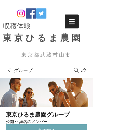
​収穫体験
東京ひるま農園
東京都武蔵村山市
グループ
東京ひるま農園グループ
公開
·
196名のメンバー