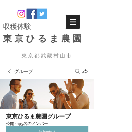
​収穫体験
東京ひるま農園
東京都武蔵村山市
グループ
東京ひるま農園グループ
公開
·
195名のメンバー