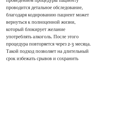
проводится детальное обследование, 
благодаря кодированию пациент может 
вернуться к полноценной жизни, 
который блокирует желание 
употреблять алкоголь. После этого 
процедура повторяется через 2-3 месяца. 
Такой подход позволяет на длительный 
срок избежать срывов и сохранить 
трезвость.
Какие преимущества имеет 
кодирование от алкоголизма в Сибае?
В Сибае кодирование проводят 
опытные специалисты, где можно 
провести кодирование и получить 
квалифицированную помощь. Этот 
метод лечения позволяет избежать 
повторных срывов и вернуться к 