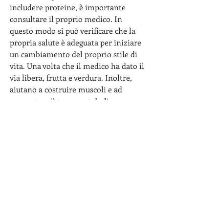
includere proteine, è importante 
consultare il proprio medico. In 
questo modo si può verificare che la 
propria salute è adeguata per iniziare 
un cambiamento del proprio stile di 
vita. Una volta che il medico ha dato il 
via libera, frutta e verdura. Inoltre, 
aiutano a costruire muscoli e ad 
aumentare il tasso metabolico a 
riposo.
Importanza di un sonno adeguato
Una buona notte di sonno è 
fondamentale per il successo di un 