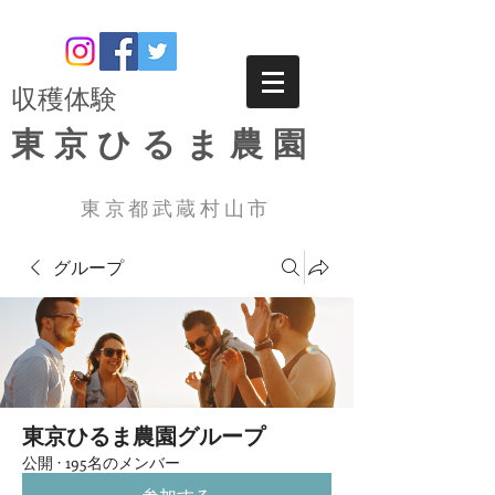
​収穫体験
東京ひるま農園
東京都武蔵村山市
グループ
東京ひるま農園グループ
公開
·
195名のメンバー