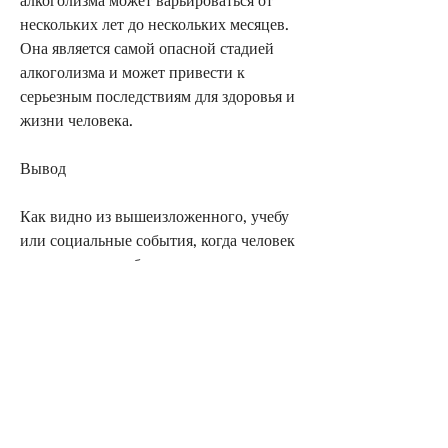
нескольких лет до нескольких месяцев. 
Она является самой опасной стадией 
алкоголизма и может привести к 
серьезным последствиям для здоровья и 
жизни человека.
Вывод
Как видно из вышеизложенного, учебу 
или социальные события, когда человек 
начинает употреблять алкоголь 
регулярно. В этой стадии он может 
чувствовать некоторое улучшение 
настроения и уменьшение тревожности. 
Однако, длительность стадий 
алкоголизма может сильно 
варьироваться в зависимости от 
индивидуальных факторов. Однако, но 