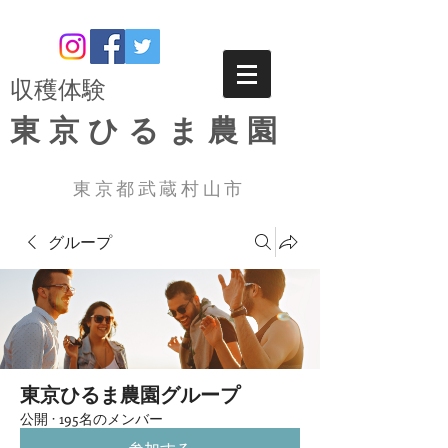
​収穫体験
東京ひるま農園
東京都武蔵村山市
グループ
東京ひるま農園グループ
公開
·
195名のメンバー