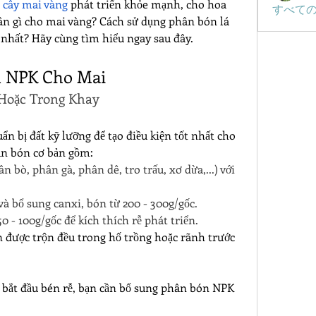
 
cây mai vàng
 phát triển khỏe mạnh, cho hoa 
すべての
ân gì cho mai vàng? Cách sử dụng phân bón lá 
 nhất? Hãy cùng tìm hiểu ngay sau đây.
n NPK Cho Mai
 Hoặc Trong Khay
n bị đất kỹ lưỡng để tạo điều kiện tốt nhất cho 
ân bón cơ bản gồm:
bò, phân gà, phân dê, tro trấu, xơ dừa,...) với 
và bổ sung canxi, bón từ 200 - 300g/gốc.
 - 100g/gốc để kích thích rễ phát triển.
 được trộn đều trong hố trồng hoặc rãnh trước 
y bắt đầu bén rễ, bạn cần bổ sung phân bón NPK 