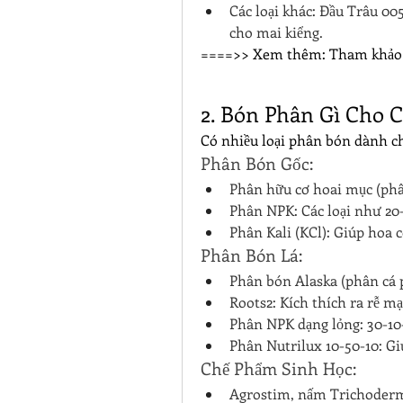
Các loại khác: Đầu Trâu 005
cho mai kiểng.
====>> Xem thêm: Tham khảo
2. Bón Phân Gì Cho 
Có nhiều loại phân bón dành c
Phân Bón Gốc:
Phân hữu cơ hoai mục (phân
Phân NPK: Các loại như 20-2
Phân Kali (KCl): Giúp hoa 
Phân Bón Lá:
Phân bón Alaska (phân cá 
Roots2: Kích thích ra rễ m
Phân NPK dạng lỏng: 30-10-
Phân Nutrilux 10-50-10: Gi
Chế Phẩm Sinh Học:
Agrostim, nấm Trichoderm