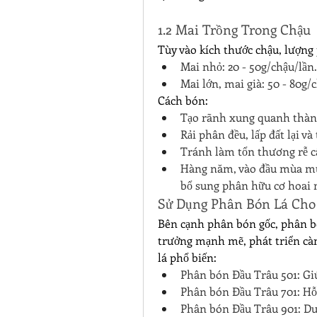
1.2 Mai Trồng Trong Chậu
Tùy vào kích thước chậu, lượng 
Mai nhỏ: 20 - 50g/chậu/lần.
Mai lớn, mai già: 50 - 80g/
Cách bón:
Tạo rãnh xung quanh thành
Rải phân đều, lấp đất lại và
Tránh làm tổn thương rễ c
Hàng năm, vào đầu mùa mưa
bổ sung phân hữu cơ hoai m
Sử Dụng Phân Bón Lá Cho
Bên cạnh phân bón gốc, phân bó
trưởng mạnh mẽ, phát triển càn
lá phổ biến:
Phân bón Đầu Trâu 501: Giúp
Phân bón Đầu Trâu 701: Hỗ 
Phân bón Đầu Trâu 901: Dư