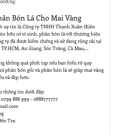
000đ/kg.
Phân Bón Lá Cho Mai Vàng
ất uy tín là Công ty TNHH Thanh Xuân (Kiên 
n hữu cơ vi sinh, phân bón lá với thương hiệu 
 ty đã được kiểm chứng và sử dụng rộng rãi tại 
 TP.HCM, An Giang, Sóc Trăng, Cà Mau,...
ng không quá phức tạp nếu bạn hiểu rõ quy 
cả phân bón gốc và phân bón lá sẽ giúp mai vàng 
ều và đẹp hơn.
o thông tin dưới đây:
– 0799 888 999 – 0888777777
ail.com
ng
Bến Tre.