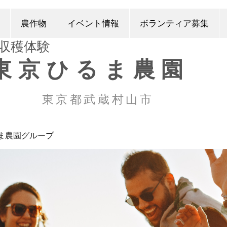
農作物
イベント情報
ボランティア募集
​収穫体験
東京ひるま農園
東京都武蔵村山市
ま農園グループ