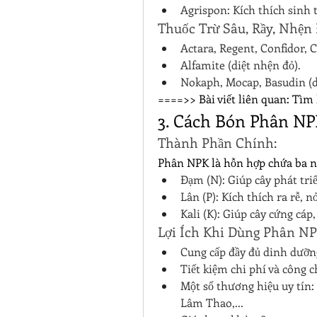
Agrispon: Kích thích sinh 
Thuốc Trừ Sâu, Rầy, Nhện 
Actara, Regent, Confidor, 
Alfamite (diệt nhện đỏ).
Nokaph, Mocap, Basudin (di
====>> Bài viết liên quan: Tìm 
3. Cách Bón Phân N
Thành Phần Chính:
Phân NPK là hỗn hợp chứa ba n
Đạm (N): Giúp cây phát triể
Lân (P): Kích thích ra rễ, n
Kali (K): Giúp cây cứng cáp
Lợi Ích Khi Dùng Phân N
Cung cấp đầy đủ dinh dưỡng
Tiết kiệm chi phí và công 
Một số thương hiệu uy tín:
Lâm Thao,...