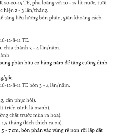
0-20-15 TE, pha loãng với 10 - 15 lít nước, tưới 
c hiện 2 - 3 lần/tháng.
thể tăng liều lượng bón phân, giãn khoảng cách 
:
6-12-8-11 TE.
, chia thành 3 - 4 lần/năm.
hành
 sung phân hữu cơ hàng năm để tăng cường dinh 
kg/gốc.
6-12-8-11 TE bón 3 - 4 lần/năm.
g, cần phục hồi).
t triển cành lá mạnh).
ng chất trước mùa ra hoa).
 1,5 tháng (kích thích ra nụ).
 - 7 cm, bón phân vào vùng rễ non rồi lấp đất 