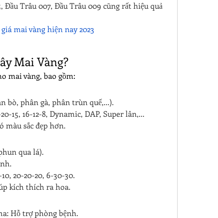
, Đầu Trâu 007, Đầu Trâu 009 cũng rất hiệu quả 
 
giá mai vàng hiện nay 2023
Cây Mai Vàng?
ho mai vàng, bao gồm:
 bò, phân gà, phân trùn quế,...).
0-15, 16-12-8, Dynamic, DAP, Super lân,...
có màu sắc đẹp hơn.
phun qua lá).
ạnh.
10, 20-20-20, 6-30-30.
úp kích thích ra hoa.
a: Hỗ trợ phòng bệnh.