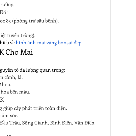
trưởng.
Đỏ:
Coc 85 (phòng trừ sâu bệnh).
ệt tuyến trùng).
hiểu về 
hình ảnh mai vàng bonsai đẹp
PK Cho Mai
guyên tố đa lượng quan trọng:
n cành, lá.
ở hoa.
, hoa bền màu.
PK
 giúp cây phát triển toàn diện.
chăm sóc.
 Đầu Trâu, Sông Gianh, Bình Điền, Văn Điển, 