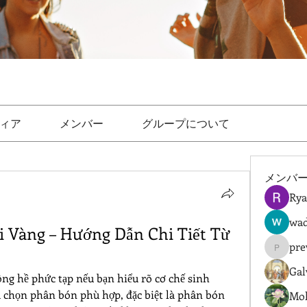
ィア
メンバー
グループについて
メンバ
Rya
wad
 Vàng – Hướng Dẫn Chi Tiết Từ 
pre
prewret
Gal
ng hề phức tạp nếu bạn hiểu rõ cơ chế sinh 
ựa chọn phân bón phù hợp, đặc biệt là phân bón 
Mol