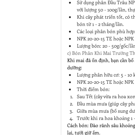
Sử dụng phân Đầu Trâu NPK 2
với lượng 50 - 100g/lần, thự
Khi cây phát triển tốt, có 
bón từ 1 - 2 tháng/lần.
Các loại phân bón phù hợp
NPK 20-20-15 TE hoặc NPK 1
Lượng bón: 20 - 50g/gốc/lần
c) Bón Phân Khi Mai Trưởng T
Khi mai đã ổn định, bạn cần bổ
dưỡng:
Lượng phân hữu cơ: 5 - 10 
NPK 20-20-15 TE hoặc NPK 1
Thời điểm bón:
Sau Tết (cây vừa ra hoa xon
Đầu mùa mưa (giúp cây phá
Giữa mùa mưa (bổ sung dưỡ
Trước khi ra hoa khoảng 1 -
Cách bón: Đào rãnh sâu khoảng 5
lại, tưới giữ ẩm.