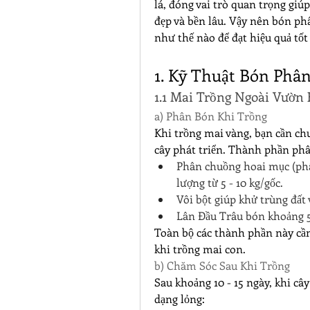
lá, đóng vai trò quan trọng giúp
đẹp và bền lâu. Vậy nên bón ph
như thế nào để đạt hiệu quả tốt
1. Kỹ Thuật Bón Phâ
1.1 Mai Trồng Ngoài Vườn
a) Phân Bón Khi Trồng
Khi trồng mai vàng, bạn cần chuẩ
cây phát triển. Thành phần ph
Phân chuồng hoai mục (phân 
lượng từ 5 - 10 kg/gốc.
Vôi bột giúp khử trùng đất 
Lân Đầu Trâu bón khoảng 50
Toàn bộ các thành phần này cần
khi trồng mai con.
b) Chăm Sóc Sau Khi Trồng
Sau khoảng 10 - 15 ngày, khi câ
dạng lỏng: