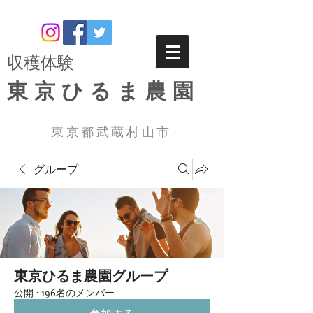
​収穫体験
東京ひるま農園
東京都武蔵村山市
グループ
東京ひるま農園グループ
公開
·
196名のメンバー