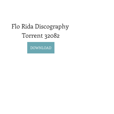
Flo Rida Discography 
Torrent 32082
DOWNLOAD
0
0
Write a comment...