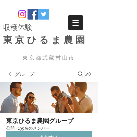
​収穫体験
東京ひるま農園
東京都武蔵村山市
グループ
東京ひるま農園グループ
公開
·
195名のメンバー