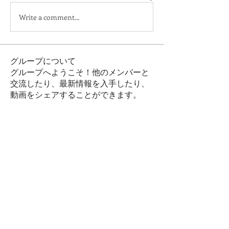
Write a comment...
グループについて
グループへようこそ！他のメンバーと
交流したり、最新情報を入手したり、
動画をシェアすることができます。
メンバー
Ryan Lucas
フォロー
wade stoll
フォロー
prewretcocont1980
フォロー
prewretcocont1980
Galvan Thorne
フォロー
Mollie Talbot
フォロー