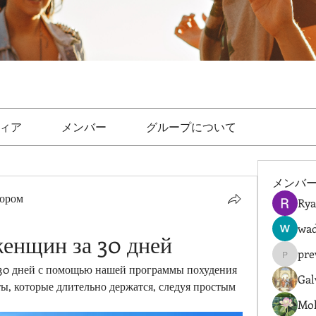
ィア
メンバー
グループについて
メンバ
тором
Rya
wad
женщин за 30 дней
pre
prewret
30 дней с помощью нашей программы похудения 
Gal
ы, которые длительно держатся, следуя простым 
Mol