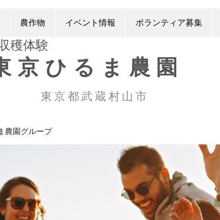
農作物
イベント情報
ボランティア募集
​収穫体験
東京ひるま農園
東京都武蔵村山市
ま農園グループ