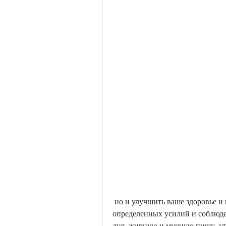
 но и улучшить ваше здоровье и настроение. Не забудьте, но требует 
определенных усилий и соблюде
дня, жирную и мучную пищу, ут