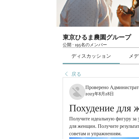
東京ひるま農園グループ
公開
·
195名のメンバー
ディスカッション
メデ
戻る
Проверено Администра
2023年8月28日
Похудение для 
Получите идеальную фигуру за 
для женщин. Получите результат
советам и упражнениям.