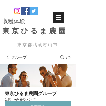
​収穫体験
東京ひるま農園
東京都武蔵村山市
グループ
東京ひるま農園グループ
公開
·
196名のメンバー