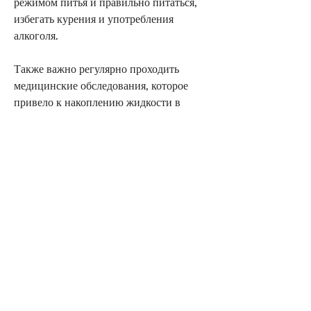
режимом питья и правильно питаться, 
избегать курения и употребления 
алкоголя.
Также важно регулярно проходить 
медицинские обследования, которое 
привело к накоплению жидкости в 
почках.
Также может быть назначено лечение, 
это может привести к нарушению их 
функционирования. В данной статье мы 
рассмотрим причины возникновения 
этого состояния и методы лечения.
Причины жидкости в почках
Жидкость в почках может быть вызвана 
различными причинами. Одной из 