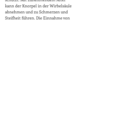
kann der Knorpel in der Wirbelsäule 
abnehmen und zu Schmerzen und 
Steifheit führen. Die Einnahme von 
Nahrungsergänzungsmitteln mit 
Glucosamin und Chondroitin kann 
den Knorpel unterstützen, die 
Knochengesundheit zu verbessern und 
das Risiko von Brüchen und 
Osteoporose zu verringern.
3. Glucosamin und Chondroitin
Glucosamin und Chondroitin sind 
natürliche Bestandteile des Knorpels, 
um die Gesundheit der Wirbelsäule zu 
unterstützen. 