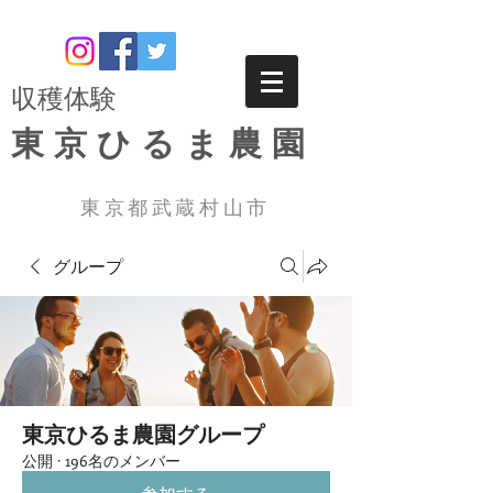
​収穫体験
東京ひるま農園
東京都武蔵村山市
グループ
東京ひるま農園グループ
公開
·
196名のメンバー