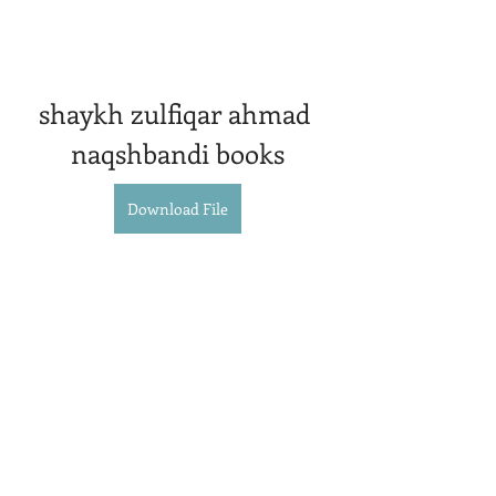
shaykh zulfiqar ahmad 
naqshbandi books
Download File
0
0
Write a comment...