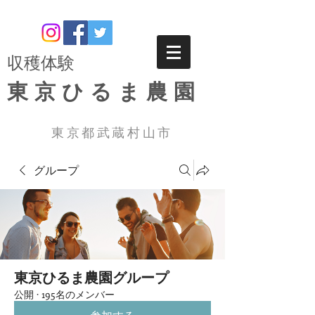
​収穫体験
東京ひるま農園
東京都武蔵村山市
グループ
東京ひるま農園グループ
公開
·
195名のメンバー