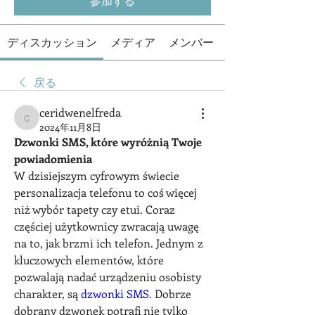
参加する
ディスカッション
メディア
メンバー
戻る
ceridwenelfreda
ceridwenelfreda
2024年11月8日
Dzwonki SMS, które wyróżnią Twoje 
powiadomienia
W dzisiejszym cyfrowym świecie 
personalizacja telefonu to coś więcej 
niż wybór tapety czy etui. Coraz 
częściej użytkownicy zwracają uwagę 
na to, jak brzmi ich telefon. Jednym z 
kluczowych elementów, które 
pozwalają nadać urządzeniu osobisty 
charakter, są 
dzwonki SMS
. Dobrze 
dobrany dzwonek potrafi nie tylko 