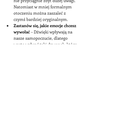
nie przyciągnie zbyt dużej uwagi. 
Natomiast w mniej formalnym 
otoczeniu można zaszaleć z 
czymś bardziej oryginalnym.
Zastanów się, jakie emocje chcesz 
wywołać
 – Dźwięki wpływają na 
nasze samopoczucie, dlatego 
warto wybrać taki dzwonek, który 
będzie budził pozytywne emocje. 
Radosny, skoczny dźwięk może 
poprawić nastrój, natomiast 
spokojny szum natury może 
pomóc się wyciszyć.
Jakie są trendy w dzwonkach 
SMS na 2024 rok?
Obecnie popularność zdobywają 
dźwięki minimalistyczne oraz 
inspirowane naturalnymi odgłosami. 
Wielu użytkowników szuka także 