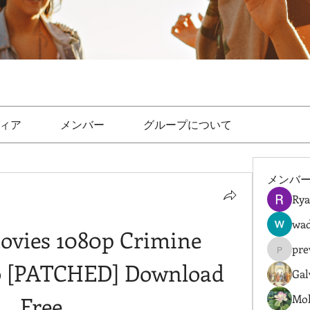
ィア
メンバー
グループについて
メンバ
Rya
wad
ovies 1080p Crimine 
pre
prewret
o [PATCHED] Download 
Gal
Free
Mol