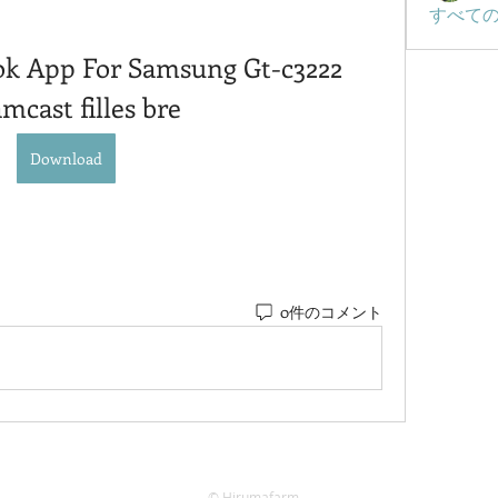
すべての
k App For Samsung Gt-c3222 
mcast filles bre
Download
0件のコメント
© Hirumafarm