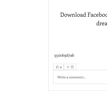
Download Faceboo
drea
 350c69d7ab
0
Write a comment...