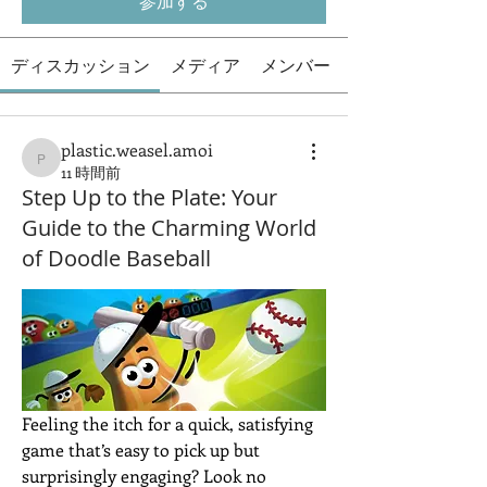
参加する
ディスカッション
メディア
メンバー
plastic.weasel.amoi
plastic.weasel.amoi
11 時間前
Step Up to the Plate: Your
Guide to the Charming World
of Doodle Baseball
Feeling the itch for a quick, satisfying 
game that’s easy to pick up but 
surprisingly engaging? Look no 