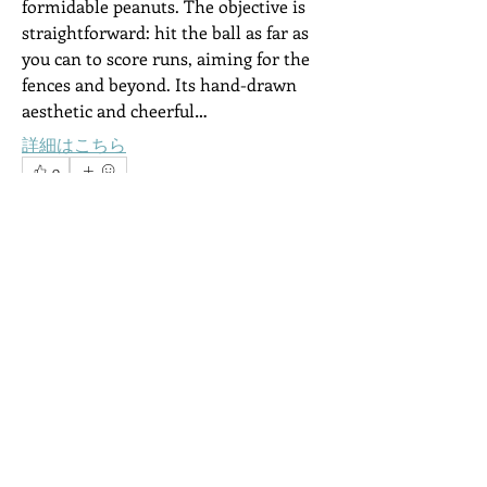
formidable peanuts. The objective is 
straightforward: hit the ball as far as 
you can to score runs, aiming for the 
fences and beyond. Its hand-drawn 
aesthetic and cheerful…
詳細はこちら
0
0
2
グループについて
plastic.weasel.amoi
plastic.weasel.amoi
グループへようこそ！他のメンバーと
11 時間前
·
さんがグループに参加し
交流したり、最新情報を入手したり、
ました。
動画をシェアすることができます。
0
0
メンバー
Kevin Lim
Kevin Lim
4 日前
·
さんがグループに参加しま
Ryan Lucas
フォロー
した。
wade stoll
フォロー
0
0