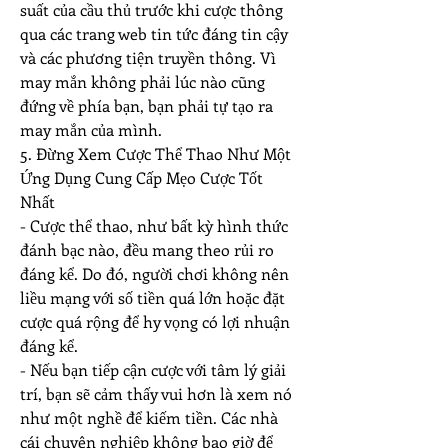
suất của cầu thủ trước khi cược thông 
qua các trang web tin tức đáng tin cậy 
và các phương tiện truyền thông. Vì 
may mắn không phải lúc nào cũng 
đứng về phía bạn, bạn phải tự tạo ra 
may mắn của mình.
5. Đừng Xem Cược Thể Thao Như Một 
Ứng Dụng Cung Cấp Mẹo Cược Tốt 
Nhất
- Cược thể thao, như bất kỳ hình thức 
đánh bạc nào, đều mang theo rủi ro 
đáng kể. Do đó, người chơi không nên 
liều mạng với số tiền quá lớn hoặc đặt 
cược quá rộng để hy vọng có lợi nhuận 
đáng kể.
- Nếu bạn tiếp cận cược với tâm lý giải 
trí, bạn sẽ cảm thấy vui hơn là xem nó 
như một nghề để kiếm tiền. Các nhà 
cái chuyên nghiệp không bao giờ để 