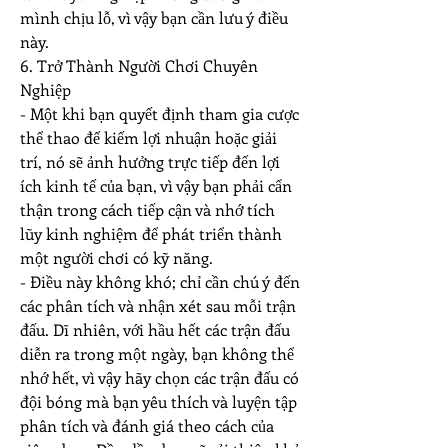
mình chịu lỗ, vì vậy bạn cần lưu ý điều 
này.
6. Trở Thành Người Chơi Chuyên 
Nghiệp
- Một khi bạn quyết định tham gia cược 
thể thao để kiếm lợi nhuận hoặc giải 
trí, nó sẽ ảnh hưởng trực tiếp đến lợi 
ích kinh tế của bạn, vì vậy bạn phải cẩn 
thận trong cách tiếp cận và nhớ tích 
lũy kinh nghiệm để phát triển thành 
một người chơi có kỹ năng.
- Điều này không khó; chỉ cần chú ý đến 
các phân tích và nhận xét sau mỗi trận 
đấu. Dĩ nhiên, với hầu hết các trận đấu 
diễn ra trong một ngày, bạn không thể 
nhớ hết, vì vậy hãy chọn các trận đấu có 
đội bóng mà bạn yêu thích và luyện tập 
phân tích và đánh giá theo cách của 