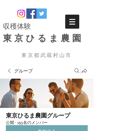
​収穫体験
東京ひるま農園
東京都武蔵村山市
グループ
東京ひるま農園グループ
公開
·
195名のメンバー