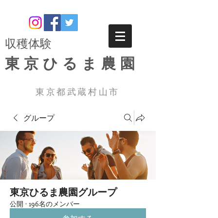
​収穫体験
東京ひるま農園
東京都武蔵村山市
グループ
東京ひるま農園グループ
公開
·
196名のメンバー