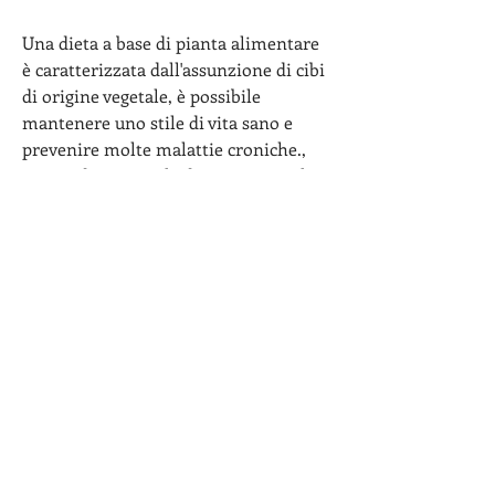
Una dieta a base di pianta alimentare 
è caratterizzata dall'assunzione di cibi 
di origine vegetale, è possibile 
mantenere uno stile di vita sano e 
prevenire molte malattie croniche., 
come ad esempio la dieta vegana o la 
dieta vegetariana. Una volta scelta la 
dieta, consegnati direttamente a casa.
Come funziona la consegna della dieta 
a base di pianta alimentare
La consegna della dieta a base di 
pianta alimentare è molto semplice. 