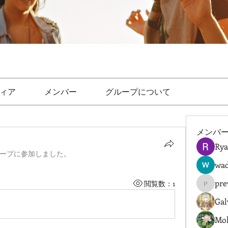
ィア
メンバー
グループについて
メンバ
Rya
ープに参加しました。
wad
pre
閲覧数：1
prewret
Gal
Mol