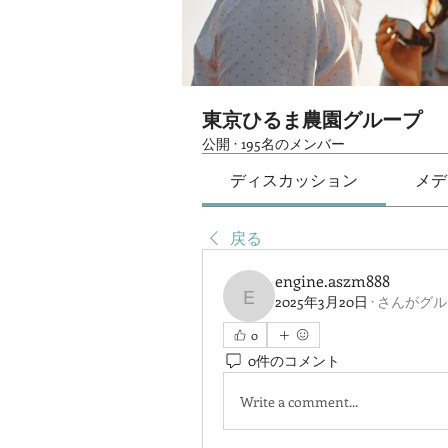
東京ひるま農園グループ
公開
·
195名のメンバー
ディスカッション
メデ
戻る
engine.aszm888
2025年3月20日
·
さんがグル
engine.aszm888
0
0件のコメント
Write a comment...