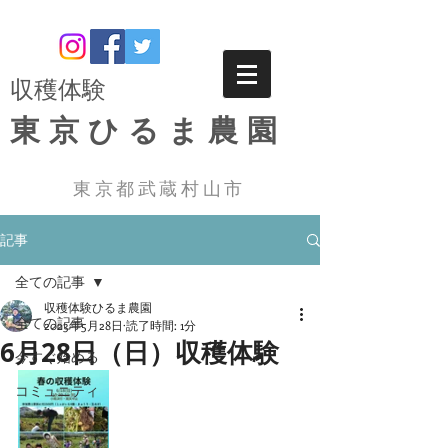
​収穫体験
東京ひるま農園
東京都武蔵村山市
記事
全ての記事
収穫体験ひるま農園
全ての記事
2023年5月28日
読了時間: 1分
6月28日（日）収穫体験
今すぐ始める
コミュニティ