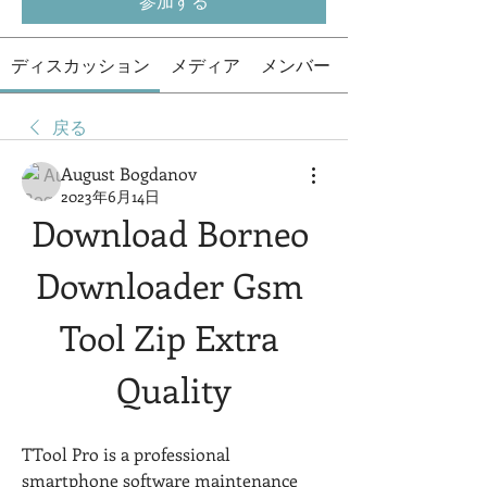
参加する
ディスカッション
メディア
メンバー
戻る
August Bogdanov
2023年6月14日
Download Borneo 
Downloader Gsm 
Tool Zip Extra 
Quality
TTool Pro is a professional 
smartphone software maintenance 