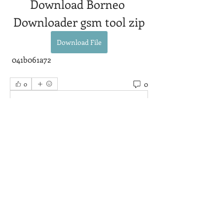
Download Borneo 
Downloader gsm tool zip
Download File
 041b061a72
0
0
Write a comment...
グループについて
グループへようこそ！他のメンバーと
交流したり、最新情報を入手したり、
動画をシェアすることができます。
メンバー