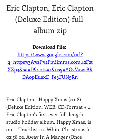
Eric Clapton, Eric Clapton 
(Deluxe Edition) full 
album zip
Download File: 
https://www.google.com/url?
q=https%3A%2F%2Fmiimms.com%2F2t
XZp3&sa=D&sntz=1&usg=AOvVaw2BR
DAopEuexD_Fe3FUN5Rn
Eric Clapton - Happy Xmas (2018) 
{Deluxe Edition, WEB, CD-Format + ... 
Eric Clapton's first ever full-length 
studio holiday album, Happy Xmas, is 
on ... Tracklist 01. White Christmas â 
02:58 02. Away In A Manger (Once 