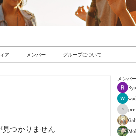
ィア
メンバー
グループについて
メンバ
Rya
wad
pre
prewret
Gal
が見つかりません
Mol