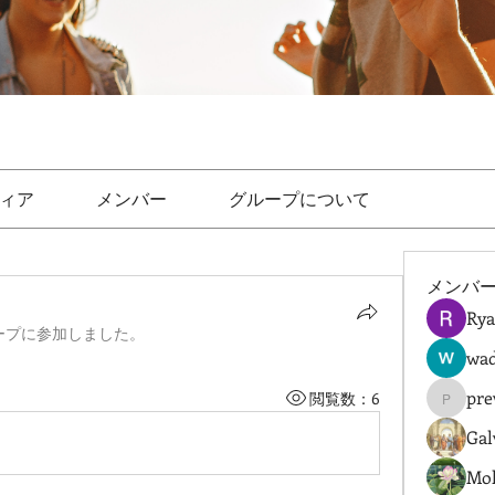
ィア
メンバー
グループについて
メンバ
Rya
ープに参加しました。
wad
pre
閲覧数：6
prewret
Gal
Mol