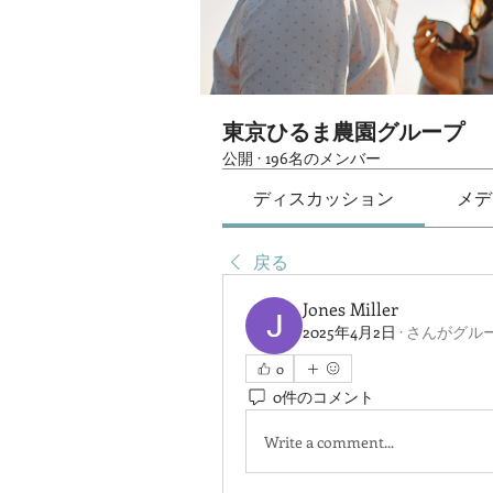
東京ひるま農園グループ
公開
·
196名のメンバー
ディスカッション
メデ
戻る
Jones Miller
2025年4月2日
·
さんがグル
0
0件のコメント
Write a comment...