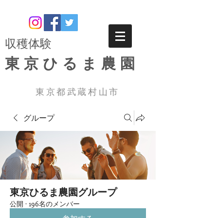
​収穫体験
東京ひるま農園
東京都武蔵村山市
グループ
東京ひるま農園グループ
公開
·
196名のメンバー